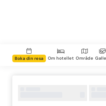
Om hotellet
Område
Galle
Boka din resa