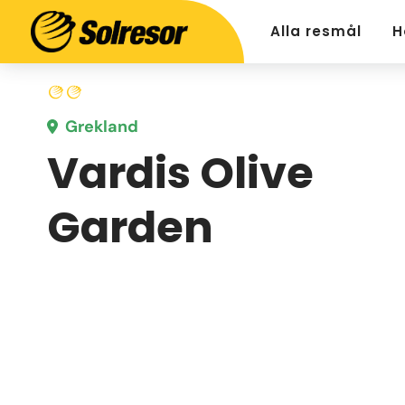
Alla resmål
H
Grekland
Vardis Olive
Garden