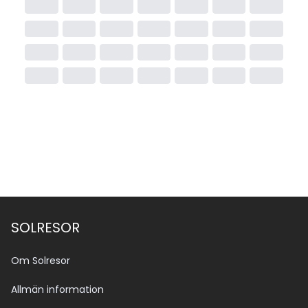
SOLRESOR
Om Solresor
Allmän information