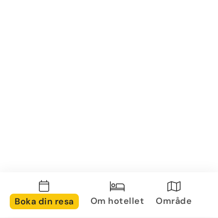
Om hotellet
Område
Boka din resa