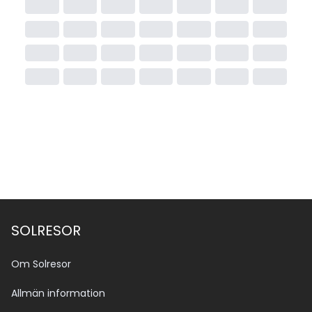
SOLRESOR
Om Solresor
Allmän information