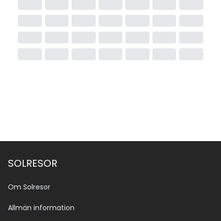
SOLRESOR
Om Solresor
Allmän information