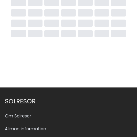
SOLRESOR
Om Solresor
Allmän information