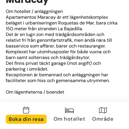
Om hotellet / anläggningen
Apartamentos Maracay är ett lägenhetskomplex 
beläget i urbaniseringen Roquetas de Mar, bara cirka 
150 meter från stranden La Bajadilla.
Det är en lugn zon med trädgårdsområden och 
relativt fri från genomfartstrafik, men ändå nära till 
basservice som affärer, barer och restauranger.
Komplexet har utomhuspooler för både vuxna och 
barn samt solterrass och trädgårdsytor.
Det finns privat täckt garage (mot avgift) och 
parkering i området.
Receptionen är bemannad och anläggningen har 
faciliteter som hiss och gemensamma utrymmen.
Om lägenheterna / boendet
Lägenheterna finns i olika storlekar: 1, 2 och 3 sovrum, 
samt vissa bottenlägenheter med 2 sovrum och 
vindsvåningar (ático) med utsikt mot havet.
Varje enhet har fullt utrustat pentry (utan ugn i 
Om hotellet
Område
Boka din resa
många fall), inklusive kylskåp, mikrovågsugn, 
köksredskap och kaffebryggare.