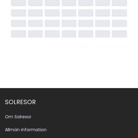
SOLRESOR
Om Solresor
Allmän information