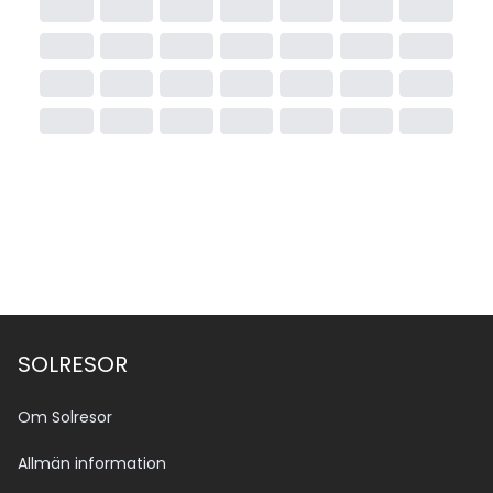
SOLRESOR
Om Solresor
Allmän information