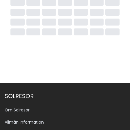
SOLRESOR
Om Solresor
Allmän information