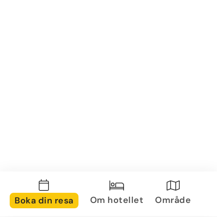
Om hotellet
Område
Boka din resa