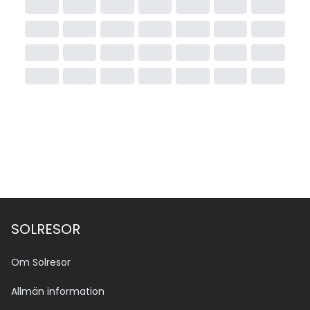
SOLRESOR
Om Solresor
Allmän information