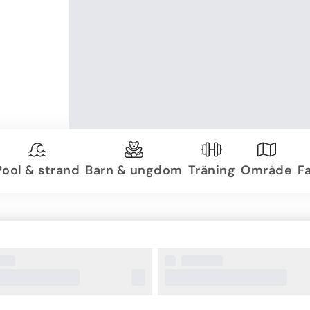
Pool & strand
Barn & ungdom
Träning
Område
Fa