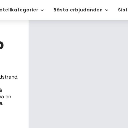
otellkategorier
Bästa erbjudanden
Sis
p
strand, 
 
a en 
a.