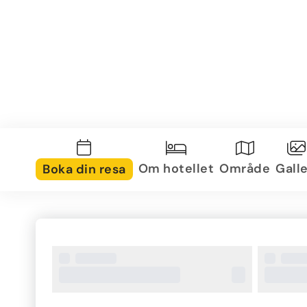
Om hotellet
Område
Galle
Boka din resa