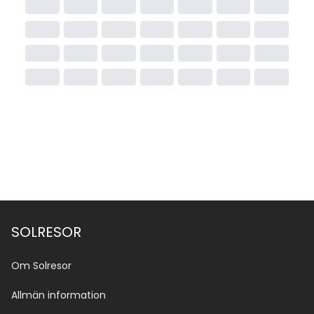
SOLRESOR
Om Solresor
Allmän information