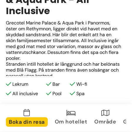
Inclusive
Grecotel Marine Palace & Aqua Park i Panormos, 
öster om Rethymnon, ligger direkt vid havet med en 
skyddad sandstrand. Här blir det enkelt att ha en 
skön familjesemester tillsammans. All Inclusive ingår 
med god mat med stor variation, massor av glass och 
vattenrutschkanor. Dessutom finns det spa och flera 
pooler.
Stranden intill hotellet är långgrund och har belönats 
med Blå Flagg. På stranden finns även solsängar och 
parasoll utan kostnad.
Lekrum
Bar
Wi-fi
Här finns en pool för varje sinnesstämning. Stora 
pooler, saltvattenpooler, barnpooler samt en 
All inclusive
Pool
Spa
relaxpool och uppvärmd inomhuspool. För dem som 
vill plaska och stoja finns den nybyggda vattenparken 
Kingdom of Poseidon med ett stort antal 
vattenrutschkanor för alla åldrar. När barnen vill ta en 
Om hotellet
Område
Gal
Boka din resa
paus från vattenlekarna kan de hämta så mycket 
glass som de orkar äta i poolbaren.