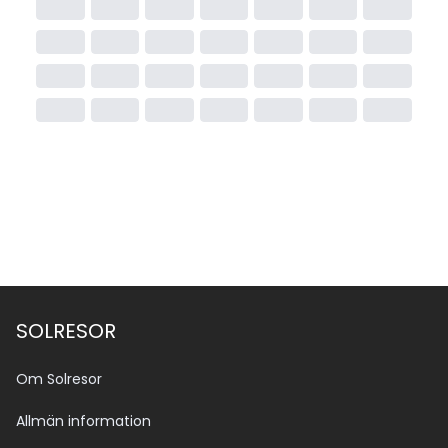
SOLRESOR
Om Solresor
Allmän information