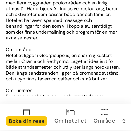
med flera byggnader, poolområden och en livlig 
atmosfär. Här erbjuds All Inclusive, restaurang, barer 
och aktiviteter som passar både par och familjer. 
Hotellet har även spa med massage och 
behandlingar för den som vill koppla av, samtidigt 
som det finns underhållning och program för en mer 
aktiv semester.
Om området
Hotellet ligger i Georgioupolis, en charmig kustort 
mellan Chania och Rethymno. Läget är idealiskt för 
både strandsemester och utflykter längs nordkusten. 
Den långa sandstranden ligger på promenadavstånd, 
och i byn finns tavernor, caféer och små butiker.
Om rummen
Rummen är enkelt inredda och utrustade med 
luftkonditionering, TV, kylskåp och badrum. Många 
har balkong eller terrass med utsikt över trädgård, 
pool eller hav. Det finns olika rumstyper, från 
dubbelrum till familjerum, anpassade för olika 
Om hotellet
Område
Gal
Boka din resa
resesällskap.