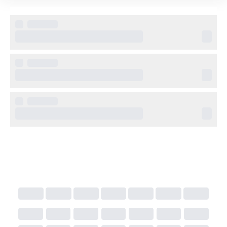
Övrig information
Flera pooler, inklusive barnpool
Restaurang och barer med internationell och lokal 
mat
Spa, bastu och massagebehandlingar
Underhållning och aktivitetsprogram
Gratis Wi-Fi i allmänna utrymmen
Strandnära läge i Georgioupolis
Ca 45 minuters bilresa från Chania flygplats