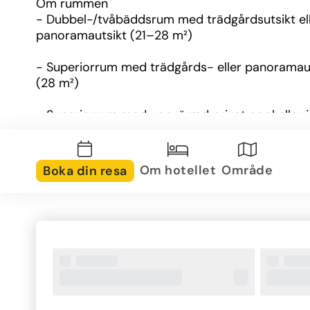
Om rummen
- Dubbel-/tvåbäddsrum med trädgårdsutsikt ell
panoramautsikt (21–28 m²)
- Superiorrum med trädgårds- eller panoramaut
(28 m²)
- Superiorrum med uppvärmd privat pool eller j
- Premiumrum med uppvärmd privat pool eller ja
och poolutsikt
Om hotellet
Område
Boka din resa
- Lyxsvit med uppvärmd jacuzzi eller privat pool
panoramautsikt
Om området
Hotellet ligger i en lugn landsbygdsmiljö omgiven
olivträd och lokal flora. Trots sin avskildhet är d
600 meter till Ixia och Ialyssos med sina butiker, 
restauranger och barer. Den närliggande strande