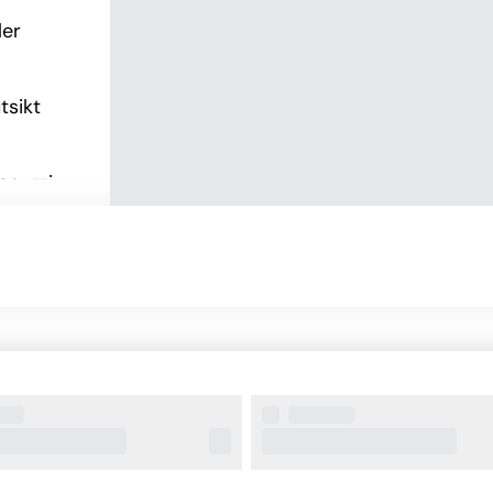
er 
sikt 
acuzzi
cuzzi 
 och 
 av 
et bara 
n i 