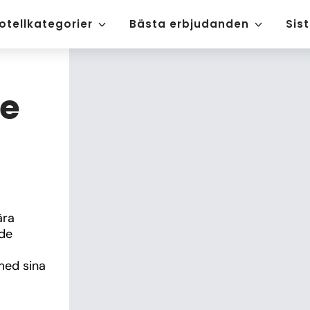
otellkategorier
Bästa erbjudanden
Sis
ue
ra 
de 
med sina 