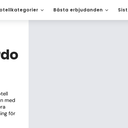
otellkategorier
Bästa erbjudanden
Sis
rdo
ell 
gn med 
ra 
ng för 