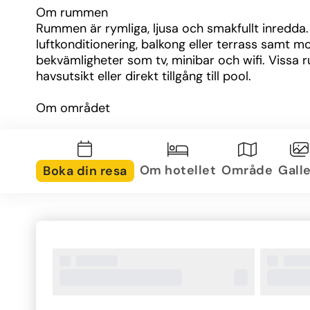
Om rummen
Rummen är rymliga, ljusa och smakfullt inredda. 
luftkonditionering, balkong eller terrass samt m
bekvämligheter som tv, minibar och wifi. Vissa r
havsutsikt eller direkt tillgång till pool.
Om området
Hotellet ligger på den vackra halvön Kassandra i
Halkidiki, omgiven av pinjeskog och med utsikt ö
glittrande Egeiska havet. På kort avstånd finns b
Om hotellet
Område
Galle
Boka din resa
stränder, små byar och möjligheter till utflykter i 
regionen.
Övrig information
Flera restauranger och barer
Gym och wellnesscenter
Möjlighet till aktiviteter och utflykter