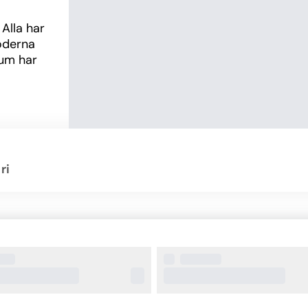
Alla har 
oderna 
um har 
 
ver det 
åde 
ri