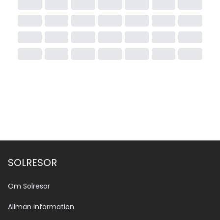
SOLRESOR
Om Solresor
Allmän information