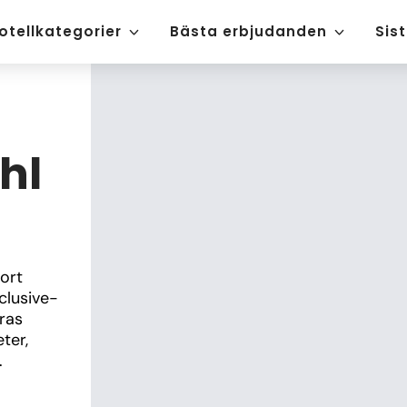
otellkategorier
Bästa erbjudanden
Sis
hl
ort 
clusive-
ras 
er, 
.