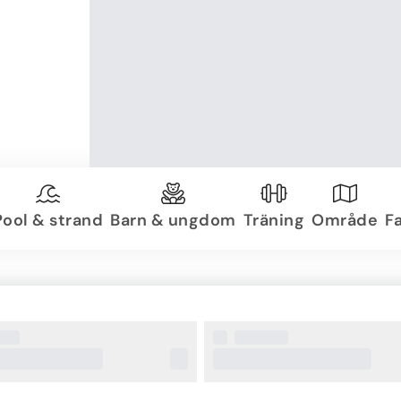
Pool & strand
Barn & ungdom
Träning
Område
Fa