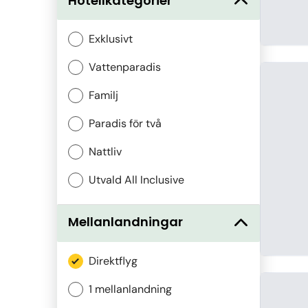
Hotellkategorier
Exklusivt
Vattenparadis
Familj
Paradis för två
Nattliv
Utvald All Inclusive
Mellanlandningar
Direktflyg
1 mellanlandning