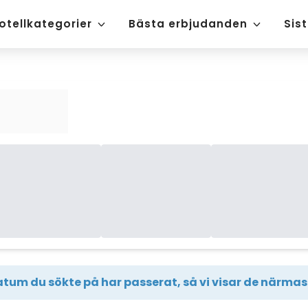
otellkategorier
Bästa erbjudanden
Sis
tum du sökte på har passerat, så vi visar de närmast