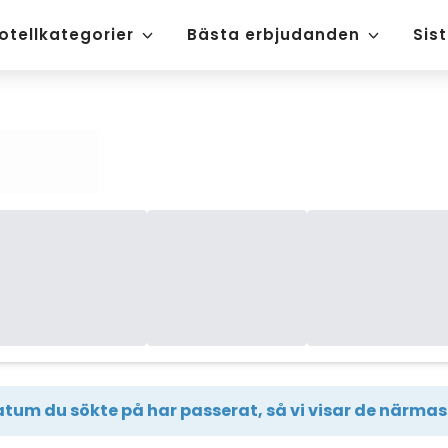
otellkategorier
Bästa erbjudanden
Sis
tum du sökte på har passerat, så vi visar de närmast