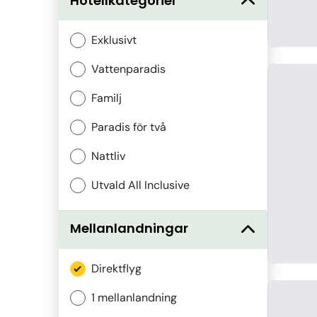
Hotellkategorier
Exklusivt
Vattenparadis
Familj
Paradis för två
Nattliv
Utvald All Inclusive
Mellanlandningar
Direktflyg
1 mellanlandning