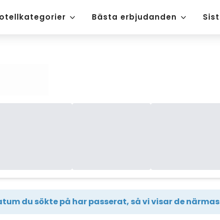
otellkategorier
Bästa erbjudanden
Sis
tum du sökte på har passerat, så vi visar de närmast