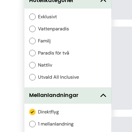
Hotellkategorier
Exklusivt
Vattenparadis
Familj
Paradis för två
Nattliv
Utvald All Inclusive
Mellanlandningar
Direktflyg
1 mellanlandning