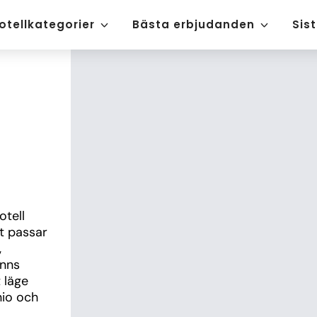
otellkategorier
Bästa erbjudanden
Sis
tell 
t passar 
 
nns 
läge 
io och 