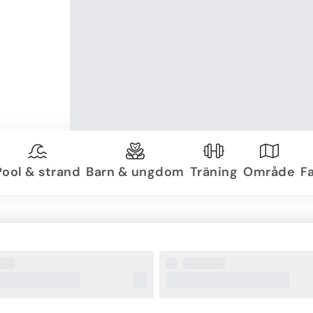
Pool & strand
Barn & ungdom
Träning
Område
Fa