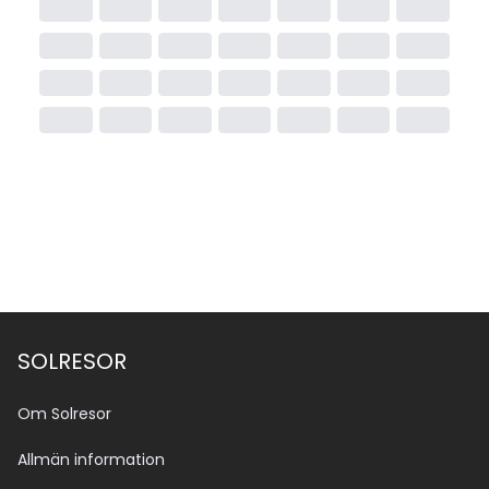
SOLRESOR
Om Solresor
Allmän information