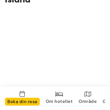
Om hotellet
Område
Gal
Boka din resa