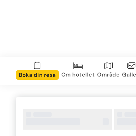
Om hotellet
Område
Galle
Boka din resa