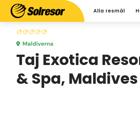
Alla resmål
H
Maldiverna
Taj Exotica Reso
& Spa, Maldives