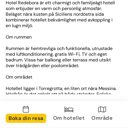
Hotel Redebora är ett charmigt och familjeägt hotell 
som erbjuder en varm och personlig atmosfär. 
Beläget nära kusten på Siciliens nordöstra sida 
kombinerar hotellet bekvämlighet med avkoppling i 
en lugn miljö.
Om rummen
Rummen är hemtrevliga och funktionella, utrustade 
med luftkonditionering, gratis Wi-Fi, TV och eget 
badrum. Vissa har balkong eller terrass med utsikt 
över trädgården eller poolområdet.
Om området
Hotellet ligger i Torregrotta, en liten ort nära Messina. 
Härifrån är det enkelt att nå både stränder, Eoliska 
öarna via hamnen i Milazzo, samt utflyktsmål som 
Taormina och Etna. Perfekt för den som vill kombinera 
avkoppling med spännande dagsutflykter.
Om hotellet
Område
Boka din resa
Övrig information