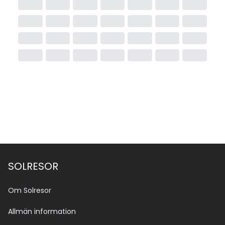
SOLRESOR
Om Solresor
Allmän information