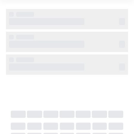
Hotel Redebora har en utomhuspool med solterrass, 
bar och trädgård. Hotellet erbjuder även parkering 
och reception som gärna hjälper till med tips och 
bokning av aktiviteter i området.