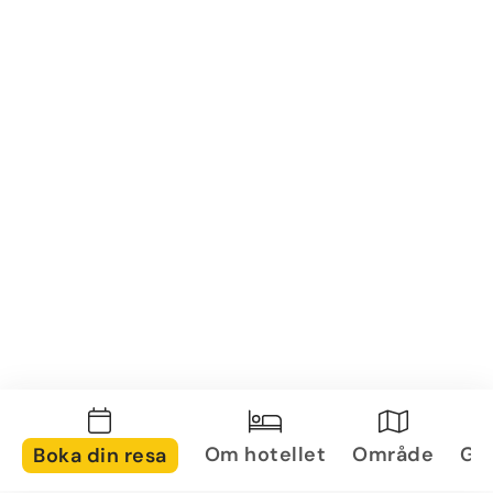
Om hotellet
Område
Gal
Boka din resa