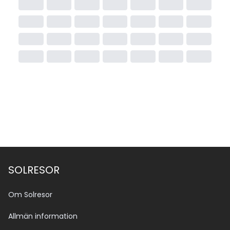
SOLRESOR
Om Solresor
Allmän information