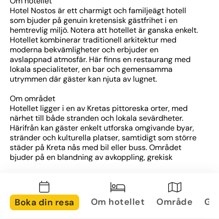
Om hotellet
Hotel Nostos är ett charmigt och familjeägt hotell 
som bjuder på genuin kretensisk gästfrihet i en 
hemtrevlig miljö. Notera att hotellet är ganska enkelt. 
Hotellet kombinerar traditionell arkitektur med 
moderna bekvämligheter och erbjuder en 
avslappnad atmosfär. Här finns en restaurang med 
lokala specialiteter, en bar och gemensamma 
utrymmen där gäster kan njuta av lugnet.
Om området
Hotellet ligger i en av Kretas pittoreska orter, med 
närhet till både stranden och lokala sevärdheter. 
Härifrån kan gäster enkelt utforska omgivande byar, 
stränder och kulturella platser, samtidigt som större 
städer på Kreta nås med bil eller buss. Området 
bjuder på en blandning av avkoppling, grekisk 
vardagsliv och utflyktsmöjligheter.
Om rummen
Rummen är traditionellt och enkelt inredda med 
Om hotellet
Område
Gal
Boka din resa
balkong eller terrass, många med utsikt över havet 
eller trädgården. Alla rum är utrustade med 