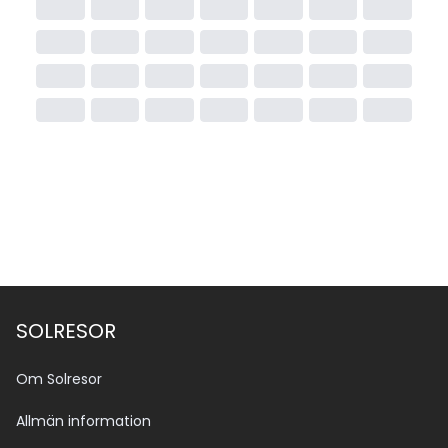
SOLRESOR
Om Solresor
Allmän information