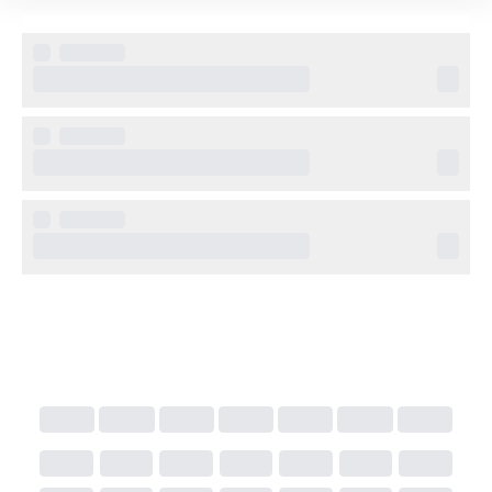
luftkonditionering, TV, minibar/kylskåp och eget 
badrum. Här finns både dubbelrum och familjerum, 
vilket gör hotellet till ett alternativ för både par och 
mindre familjer.