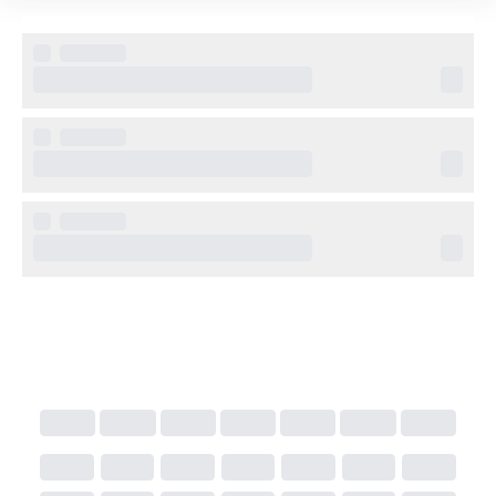
wellnesscenter, yoga och kvällsunderhållning i en 
sofistikerad miljö. Hotellet passar perfekt för par och 
vuxna som söker avkoppling och modern lyx vid 
havet.