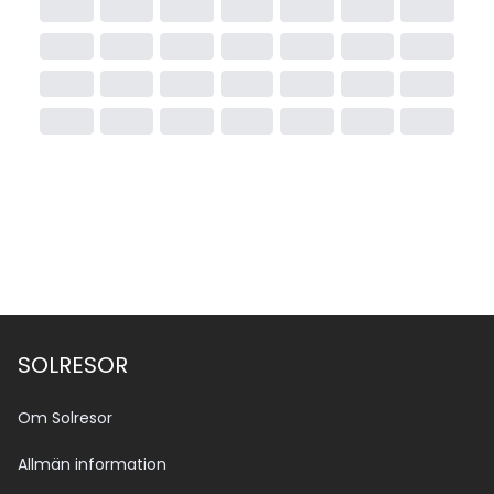
SOLRESOR
Om Solresor
Allmän information