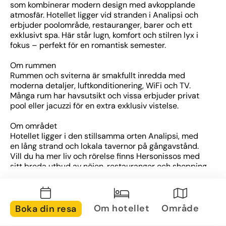
som kombinerar modern design med avkopplande 
atmosfär. Hotellet ligger vid stranden i Analipsi och 
erbjuder poolområde, restauranger, barer och ett 
exklusivt spa. Här står lugn, komfort och stilren lyx i 
fokus – perfekt för en romantisk semester.
Om rummen
Rummen och sviterna är smakfullt inredda med 
moderna detaljer, luftkonditionering, WiFi och TV. 
Många rum har havsutsikt och vissa erbjuder privat 
pool eller jacuzzi för en extra exklusiv vistelse.
Om området
Hotellet ligger i den stillsamma orten Analipsi, med 
en lång strand och lokala tavernor på gångavstånd. 
Vill du ha mer liv och rörelse finns Hersonissos med 
sitt breda utbud av nöjen, restauranger och shopping 
bara en kort bil- eller taxiresa bort.
Övrig information
Nema Design Hotel är ett adults only-hotell som 
Om hotellet
Område
Boka din resa
välkomnar gäster över 16 år. Här finns gym, 