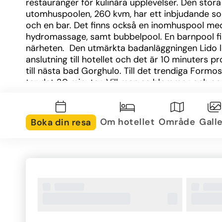
restauranger för kulinära upplevelser. Den stora 
utomhuspoolen, 260 kvm, har ett inbjudande sol
och en bar. Det finns också en inomhuspool med
hydromassage, samt bubbelpool. En barnpool fin
närheten.  Den utmärkta badanläggningen Lido lig
anslutning till hotellet och det är 10 minuters p
till nästa bad Gorghulo. Till det trendiga Formo
tar det 30 minuter. Vill man se blommor och and
växter ligger Jardim Panoramico närmast. I närh
erbjuds flera aktiviteter t.ex. snorkling och vindsu
Busshållplatsen ligger precis vid hotellet annars 
Om hotellet
Område
Galle
Boka din resa
man promenera till Funchals historiska centrum. 
30 minuter till varuhuset La Vie eller till fotbolls
Ronaldos museum CR7, som ligger i kryssnings