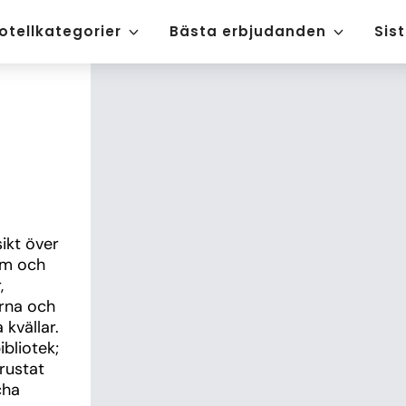
otellkategorier
Bästa erbjudanden
Sis
ikt över 
m och 
 
rna och 
kvällar. 
bliotek; 
rustat 
ha 