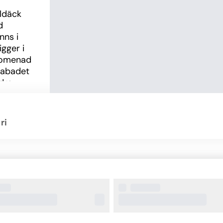
däck 
 
ns i 
ger i 
romenad 
sabadet 
ra 
eten 
rfing. 
kan 
ri
Det tar 
spelaren 
hamnen.