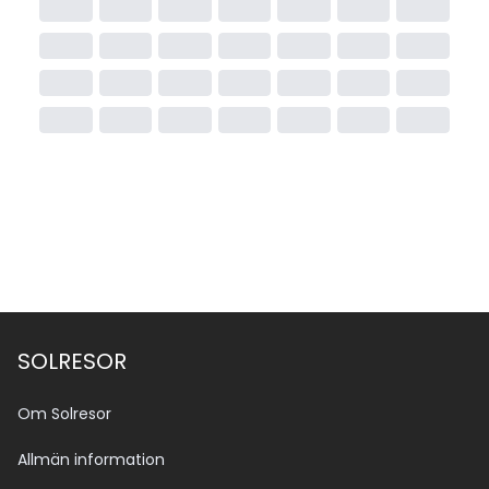
SOLRESOR
Om Solresor
Allmän information