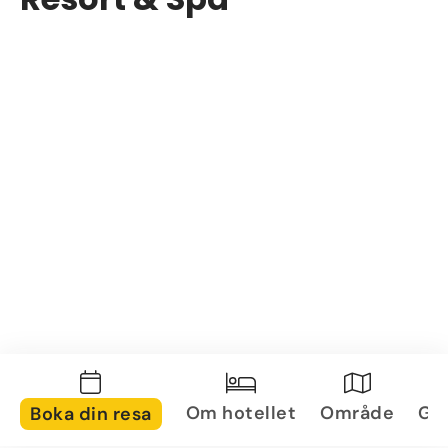
Om hotellet
Område
Gal
Boka din resa