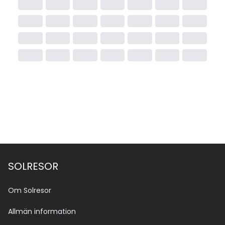
SOLRESOR
Om Solresor
Allmän information