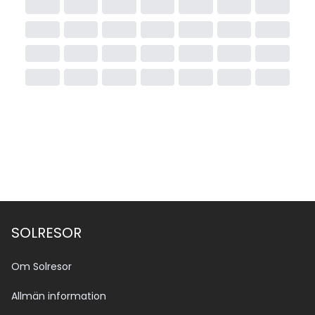
SOLRESOR
Om Solresor
Allmän information