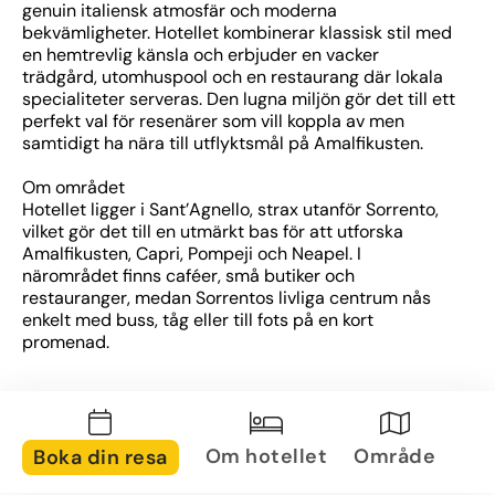
genuin italiensk atmosfär och moderna 
bekvämligheter. Hotellet kombinerar klassisk stil med 
en hemtrevlig känsla och erbjuder en vacker 
trädgård, utomhuspool och en restaurang där lokala 
specialiteter serveras. Den lugna miljön gör det till ett 
perfekt val för resenärer som vill koppla av men 
samtidigt ha nära till utflyktsmål på Amalfikusten.
Om området
Hotellet ligger i Sant’Agnello, strax utanför Sorrento, 
vilket gör det till en utmärkt bas för att utforska 
Amalfikusten, Capri, Pompeji och Neapel. I 
närområdet finns caféer, små butiker och 
restauranger, medan Sorrentos livliga centrum nås 
enkelt med buss, tåg eller till fots på en kort 
promenad.
Om rummen
Rummen är ljust inredda i klassisk italiensk stil och 
utrustade med luftkonditionering, TV, minibar och 
eget badrum. Många av rummen har balkong eller 
Om hotellet
Område
Boka din resa
terrass med utsikt över trädgården eller 