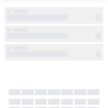
omgivningarna. Det finns både dubbelrum och 
familjerum för olika behov.
Övrig information
Utomhuspool med solterrass
Restaurang och bar
Trädgård med sittplatser för avkoppling
Gratis Wi-Fi i allmänna utrymmen
Reception med hjälp att boka utflykter
Kort transfer från Neapels flygplats till 
Sant’Agnello/Sorrento