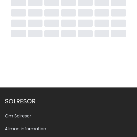
SOLRESOR
Om Solresor
Allmän information