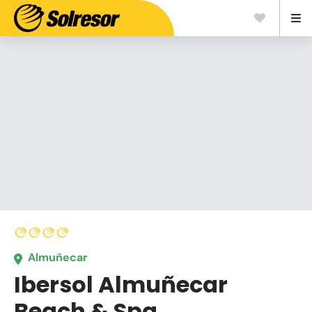
Almuñecar
Ibersol Almuñecar
Beach & Spa