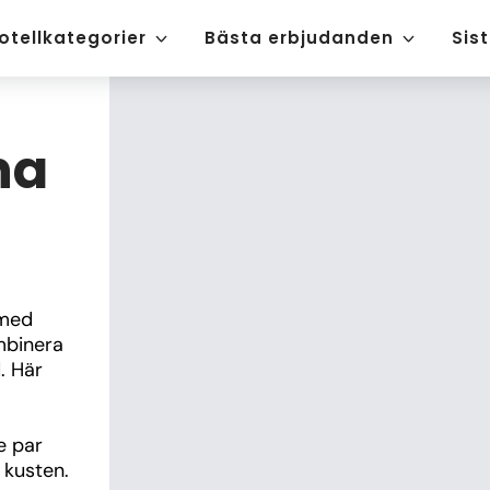
otellkategorier
Bästa erbjudanden
Sis
na
med 
mbinera 
 Här 
e par 
 kusten.