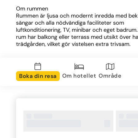
Om rummen
Rummen är ljusa och modernt inredda med bek
sängar och alla nödvändiga faciliteter som 
luftkonditionering, TV, minibar och eget badrum
rum har balkong eller terrass med utsikt över hav
trädgården, vilket gör vistelsen extra trivsam.
Om området
Hotellet ligger precis vid stranden i Lido di Noto,
populär badort känd för sina breda sandstrände
Om hotellet
Område
Boka din resa
klara vatten. Samtidigt har du bara en kort bilresa 
den vackra barockstaden Noto, som finns med p
UNESCO:s världsarvslista. Här kan du uppleva kul
historia och matupplevelser samtidigt som du h
runt hörnet.
Övrig information
Hotel Noto Marina & Spa erbjuder gratis parkeri
Fi och en reception som gärna hjälper till att bo