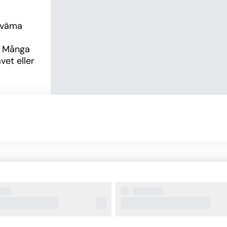
väma 
. Många 
et eller 
 en 
r och 
till 
å 
tur, 
ar havet 
ng, Wi-
ka 