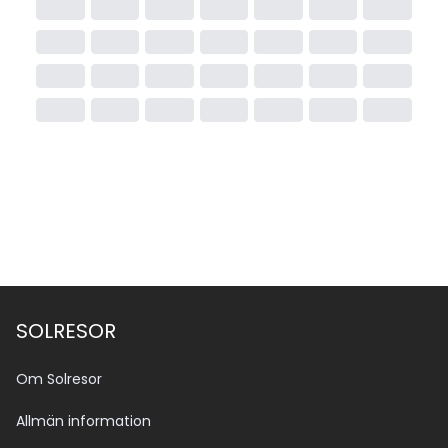
SOLRESOR
Om Solresor
Allmän information