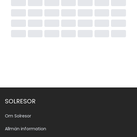
SOLRESOR
Om Solresor
Allmän information