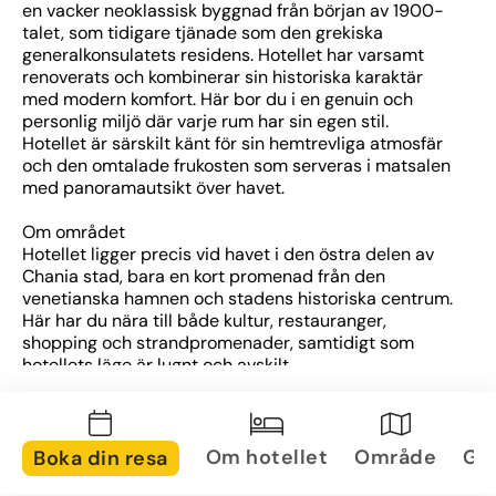
en vacker neoklassisk byggnad från början av 1900-
talet, som tidigare tjänade som den grekiska 
generalkonsulatets residens. Hotellet har varsamt 
renoverats och kombinerar sin historiska karaktär 
med modern komfort. Här bor du i en genuin och 
personlig miljö där varje rum har sin egen stil. 
Hotellet är särskilt känt för sin hemtrevliga atmosfär 
och den omtalade frukosten som serveras i matsalen 
med panoramautsikt över havet.
Om området
Hotellet ligger precis vid havet i den östra delen av 
Chania stad, bara en kort promenad från den 
venetianska hamnen och stadens historiska centrum. 
Här har du nära till både kultur, restauranger, 
shopping och strandpromenader, samtidigt som 
hotellets läge är lugnt och avskilt.
Om rummen
Rummen på Hotel Doma är individuellt inredda i 
klassisk stil och många har balkong med utsikt över 
Om hotellet
Område
Gal
Boka din resa
havet eller trädgården. Här finns bekvämligheter som 