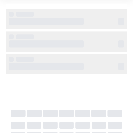
luftkonditionering, Wi-Fi, TV, minibar och badrum 
med dusch eller badkar. Vissa rum har antika möbler 
och unika detaljer som speglar byggnadens historia.