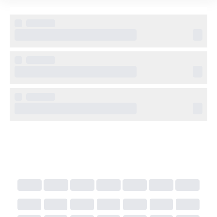
Privat sandstrand med solstolar och parasoller
Spaavdelning med behandlingar, bastu, ångbad och 
gym
Sport- och fritidsmöjligheter som tennis, snorkling, 
dykning och kanotpaddling