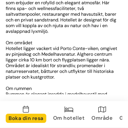
som erbjuder en rofylld och elegant atmosfär. Här 
finns spa- och wellnessfaciliteter, två 
saltvattenpooler, restauranger med havsutsikt, barer 
och en privat sandstrand. Hotellet är designat för dig 
som vill koppla av och njuta av natur och hav i en 
avslappnad lyxmiljö.
Om området
Hotellet ligger vackert vid Porto Conte-viken, omgivet 
av pinjeskog och Medelhavsnatur. Alghero centrum 
ligger cirka 10 km bort och flygplatsen ligger nära. 
Området är idealiskt för strandliv, promenader i 
naturreservatet, båtturer och utflykter till historiska 
platser och kustgrottor.
Om rummen
Rummen är elegant inredda i medelhavsstil med 
luftkonditionering, wifi, balkong eller terrass. De flesta 
har utsikt över trädgården, poolen eller havet. 
Komfort och design är i fokus.
Om hotellet
Område
Gal
Boka din resa
Övrig information