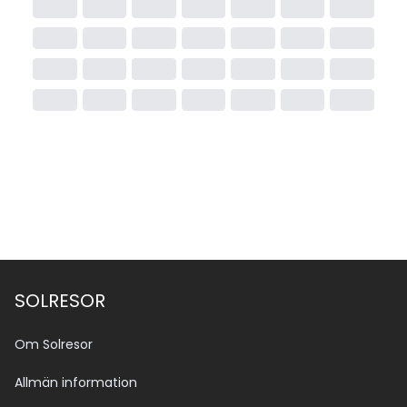
SOLRESOR
Om Solresor
Allmän information