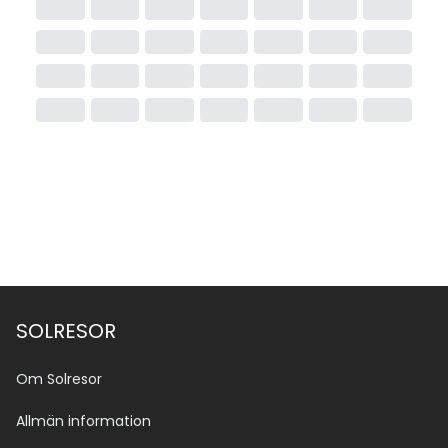
SOLRESOR
Om Solresor
Allmän information