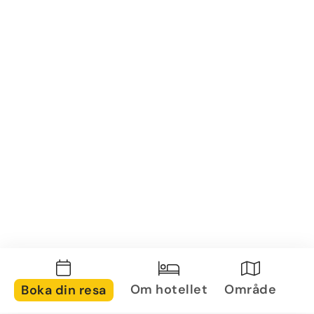
Om hotellet
Område
Boka din resa