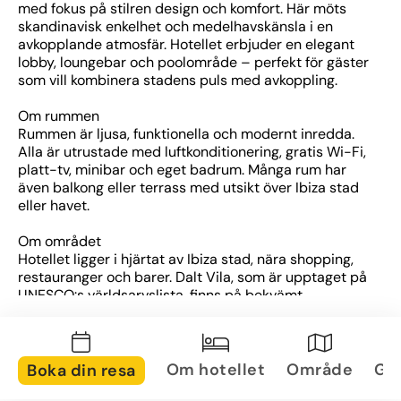
med fokus på stilren design och komfort. Här möts 
skandinavisk enkelhet och medelhavskänsla i en 
avkopplande atmosfär. Hotellet erbjuder en elegant 
lobby, loungebar och poolområde – perfekt för gäster 
som vill kombinera stadens puls med avkoppling.
Om rummen
Rummen är ljusa, funktionella och modernt inredda. 
Alla är utrustade med luftkonditionering, gratis Wi-Fi, 
platt-tv, minibar och eget badrum. Många rum har 
även balkong eller terrass med utsikt över Ibiza stad 
eller havet.
Om området
Hotellet ligger i hjärtat av Ibiza stad, nära shopping, 
restauranger och barer. Dalt Vila, som är upptaget på 
UNESCO:s världsarvslista, finns på bekvämt 
gångavstånd. Även stränder som Figueretas och 
Talamanca nås enkelt till fots eller med kort bilresa, 
vilket gör läget idealiskt för både stadsliv och 
strandhäng.
Om hotellet
Område
Gal
Boka din resa