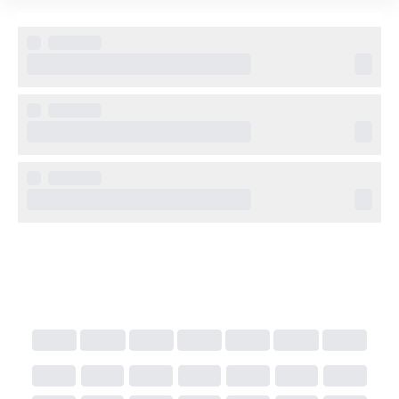
Övrig information
Core Ibiza Town Hotel erbjuder 24-timmars 
reception, concierge-service och frukostalternativ. 
Hotellet passar både par, vänner och affärsresenärer 
som söker ett fräscht, centralt boende med hög 
komfort.