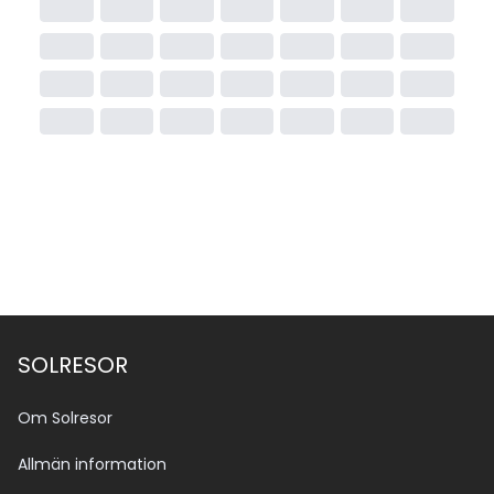
SOLRESOR
Om Solresor
Allmän information