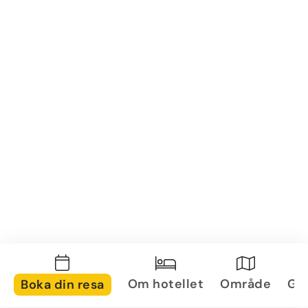
Om hotellet
Område
Gal
Boka din resa