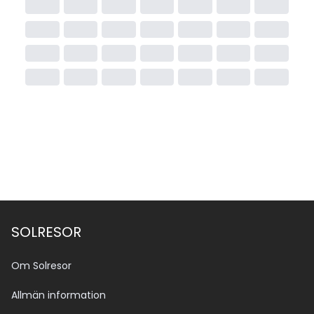
SOLRESOR
Om Solresor
Allmän information