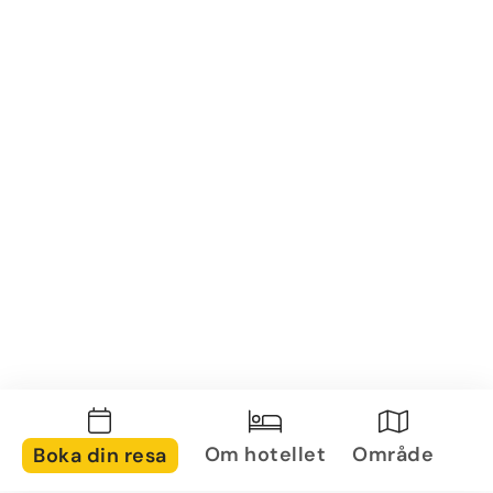
Om hotellet
Område
Boka din resa