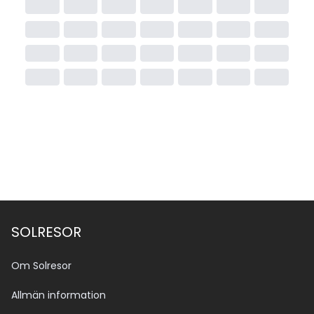
SOLRESOR
Om Solresor
Allmän information